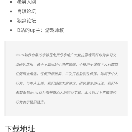
老男人网
肖琪论坛
狼窝论坛
B站的up主：游戏师叔
simUI制作合集的宗旨是免费分享给广大复古游戏同好作为学习交
流研究之用，请于下载后24小时内删除，不得用于谋取个人利益或
任何商业用途。任何资源贩卖、二次打包盈利性传播，均属于个人
行为，与本人无关。我们鼓励大家讨论，研究更多的玩法，我们不
希望看到simUI成为那些有心人的利益工具，本人对以上不道德的
行为表示强烈谴责。
下载地址