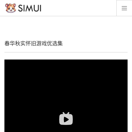
脉冲星
经典版
春华秋实怀旧游戏优选集
留言
帮助文档
SIMUI资源
模拟器参数文档
周边素材
开发计划
开源
接项目
捐助
SEARCH SITE