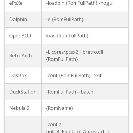
ePsXe
-loadbin {RomFullPath} -nogui
Dolphin
-e {RomFullPath}
OpenBOR
load {RomFullPath}
-L cores\pcsx2_libretro.dll
RetroArch
{RomFullPath}
DosBox
-conf {RomFullPath} -exit
DuckStation
{RomFullPath} -batch
Nebula 2
{RomName}
-config
nullDC:Emulator.Autostart=1 -