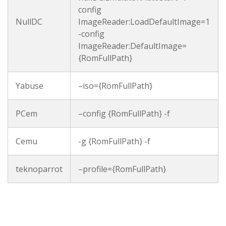
config
NullDC
ImageReader:LoadDefaultImage=1
-config
ImageReader:DefaultImage=
{RomFullPath}
Yabuse
–iso={RomFullPath}
PCem
–config {RomFullPath} -f
Cemu
-g {RomFullPath} -f
teknoparrot
–profile={RomFullPath}