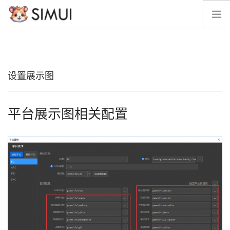
脉冲星
经典版
设置展示图
留言
帮助文档
平台展示图相关配置
SIMUI资源
模拟器参数文档
周边素材
开发计划
开源
接项目
捐助
SEARCH SITE