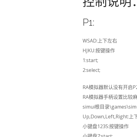
控制说明
P1:
WSAD:上下左右
HJKU:按键操作
1:start;
2:select;
RA模拟器默认没有开启
RA模拟器手柄设置比较
simui根目录\games\sim
Up,Down,Left,Right:
小键盘1235:按键操作
小键盘7:start;