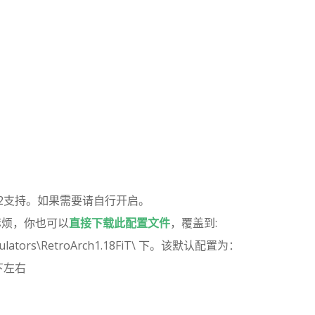
：
P2支持。如果需要请自行开启。
麻烦，你也可以
直接下载此配置文件
，覆盖到:
ulators\RetroArch1.18FiT\ 下。该默认配置为：
上下左右