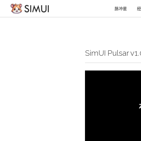
脉冲星
经
SimUI Pulsar