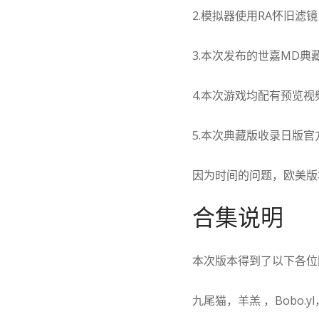
2.模拟器使用RA怀旧
3.本次发布的世嘉MD
4.本次游戏均配有预览
5.本次典藏版收录日版官方
因为时间的问题，欧美版本
合集说明
本次版本得到了以下各位
九尾猫，羊羔 ，Bobo.yl，