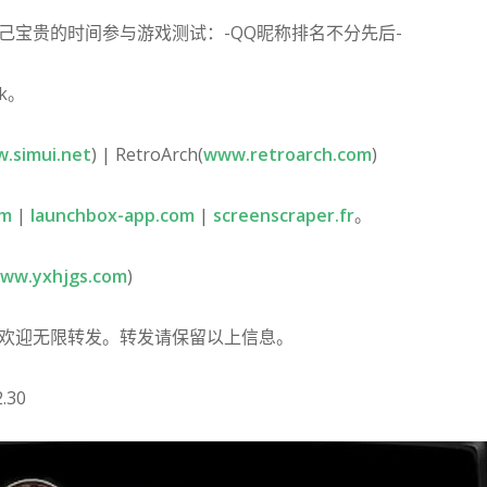
己宝贵的时间参与游戏测试：-QQ昵称排名不分先后-
ck。
.simui.net
) | RetroArch(
www.retroarch.com
)
om
|
launchbox-app.com
|
screenscraper.fr
。
ww.yxhjgs.com
)
欢迎无限转发。转发请保留以上信息。
.30