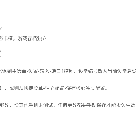
7
状态卡槽，游戏存档独立
置
ACK退到主选单-设置-输入-端口1控制，设备编号改为当前设备后
】，或则从快捷菜单-独立配置-保存核心独立配置。
里也能改，没其他手柄未测试。任何更改都要手动保存才能永久生效