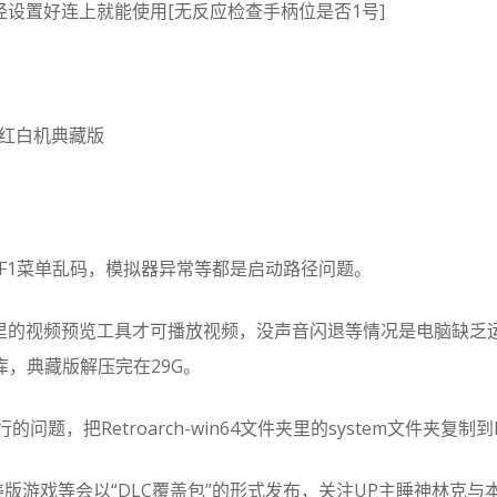
经设置好连上就能使用[无反应检查手柄位是否1号]
红白机典藏版
 F1菜单乱码，模拟器异常等都是启动路径问题。
里的视频预览工具才可播放视频，没声音闪退等情况是电脑缺乏
库，典藏版解压完在29G。
行的问题，把Retroarch-win64文件夹里的system文件夹复制
版游戏等会以“DLC覆盖包”的形式发布，关注UP主睡神林克与