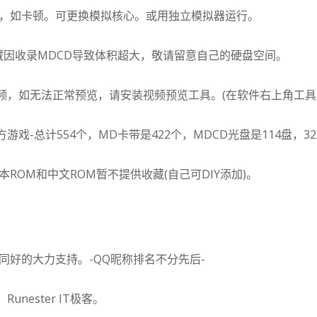
滤镜，如卡顿。可更换模拟核心。或用独立模拟器运行。
典藏因收录MDCD导致体积超大，敬请留意自己的硬盘空间。
视频，如无法正常预览，请安装视频预览工具。(在软件右上角工具
游戏-总计554个，MD卡带是422个，MDCD光盘是114盘，32
ROM和中文ROM暂不提供收藏(自己可DIY添加)。
同好的大力支持。-QQ昵称排名不分先后-
Runester IT极客。