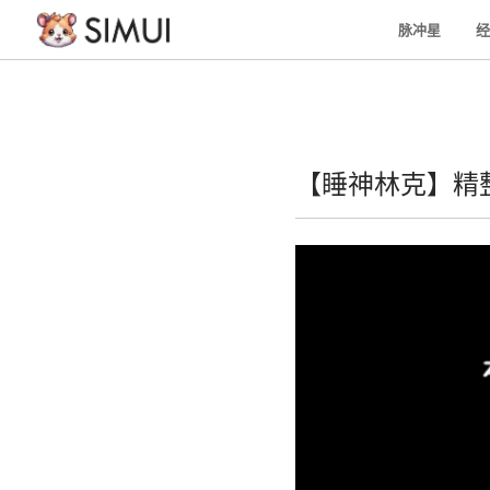
脉冲星
经
【睡神林克】精整